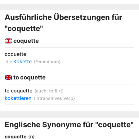
Ausführliche Übersetzungen für
"coquette"
coquette
coquette
Kokette
die
{Femininum}
to coquette
to coquette
(auch:
to flirt
)
kokettieren
{intransitives Verb}
Englische Synonyme für "coquette"
coquette
{n}