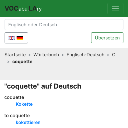
VOC
LA
abu.
ry
Übersetzen
Startseite
Wörterbuch
Englisch-Deutsch
C
coquette
"coquette" auf Deutsch
coquette
Kokette
to coquette
kokettieren