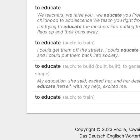
to educate
We teachers, we raise you , we
educate
you Fr
childhood to adolescence We teach you right fr
I'm trying to
educate
the ranchers into putting t
flags up and their guns away.
to educate
(auch:
to train
)
I could get them off the streets, I could
educate
and I could put them back into society.
to educate
(auch:
to build {built
,
built}
,
to gene
shape
)
My education, she said, excited her, and her desi
educate
herself, with my help, excited me.
to educate
(auch:
to train
)
Copyright © 2023 voc.la, sowei
Das Deutsch-Englisch Wörter