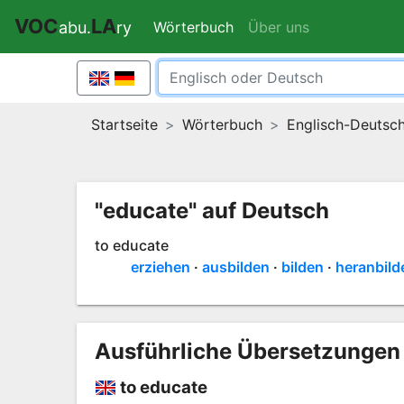
VOC
LA
Wörterbuch
(current)
Über uns
abu.
ry
Startseite
Wörterbuch
Englisch-Deutsc
"educate" auf Deutsch
to educate
erziehen
ausbilden
bilden
heranbild
Ausführliche Übersetzungen 
to educate