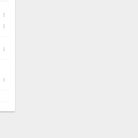



