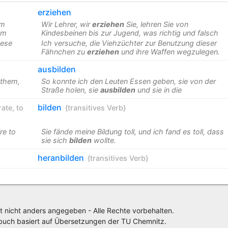
erziehen
om
Wir Lehrer, wir
erziehen
Sie, lehren Sie von
om
Kindesbeinen bis zur Jugend, was richtig und falsch
hese
Ich versuche, die Viehzüchter zur Benutzung dieser
Fähnchen zu
erziehen
und ihre Waffen wegzulegen.
ausbilden
them,
So konnte ich den Leuten Essen geben, sie von der
Straße holen, sie
ausbilden
und sie in die
bilden
rate
,
to
{transitives Verb}
re to
Sie fände meine Bildung toll, und ich fand es toll, dass
sie sich
bilden
wollte.
heranbilden
{transitives Verb}
t nicht anders angegeben - Alle Rechte vorbehalten.
buch basiert auf Übersetzungen der
TU Chemnitz
.