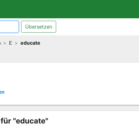
Übersetzen
h
E
educate
en
für "educate"