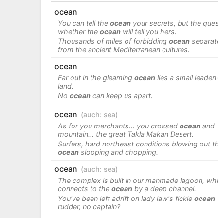
ocean
You can tell the
ocean
your secrets, but the ques
whether the
ocean
will tell you hers.
Thousands of miles of forbidding
ocean
separat
from the ancient Mediterranean cultures.
ocean
Far out in the gleaming
ocean
lies a small leaden
land.
No
ocean
can keep us apart.
ocean
(auch:
sea
)
As for you merchants... you crossed
ocean
and
mountain... the great Takla Makan Desert.
Surfers, hard northeast conditions blowing out t
ocean
slopping and chopping.
ocean
(auch:
sea
)
The complex is built in our manmade lagoon, wh
connects to the
ocean
by a deep channel.
You've been left adrift on lady law's fickle
ocean
rudder, no captain?