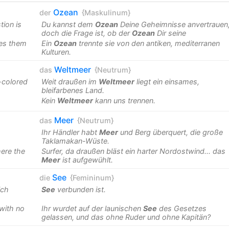
Ozean
der
{Maskulinum}
tion is
Du kannst dem
Ozean
Deine Geheimnisse anvertrauen
doch die Frage ist, ob der
Ozean
Dir seine
es them
Ein
Ozean
trennte sie von den antiken, mediterranen
Kulturen.
Weltmeer
das
{Neutrum}
-colored
Weit draußen im
Weltmeer
liegt ein einsames,
bleifarbenes Land.
Kein
Weltmeer
kann uns trennen.
Meer
das
{Neutrum}
Ihr Händler habt
Meer
und Berg überquert, die große
Taklamakan-Wüste.
here the
Surfer, da draußen bläst ein harter Nordostwind... das
Meer
ist aufgewühlt.
See
die
{Femininum}
ich
See
verbunden ist.
with no
Ihr wurdet auf der launischen
See
des Gesetzes
gelassen, und das ohne Ruder und ohne Kapitän?