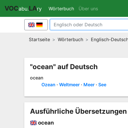
VOC
LA
Wörterbuch
(current)
Über uns
abu.
ry
Startseite
Wörterbuch
Englisch-Deutsc
"ocean" auf Deutsch
ocean
Ozean
Weltmeer
Meer
See
Ausführliche Übersetzungen 
ocean