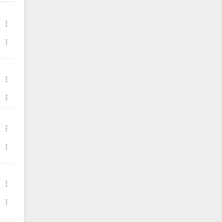
,







