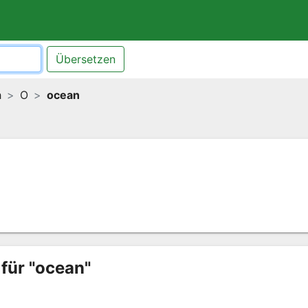
Übersetzen
h
O
ocean
für "ocean"